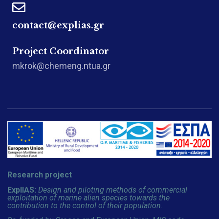
contact@explias.gr
Project Coordinator
mkrok@chemeng.ntua.gr
Research project
ExplIAS:
Design and piloting methods of commercial
exploitation of marine alien species towards the
contribution to the control of their population.