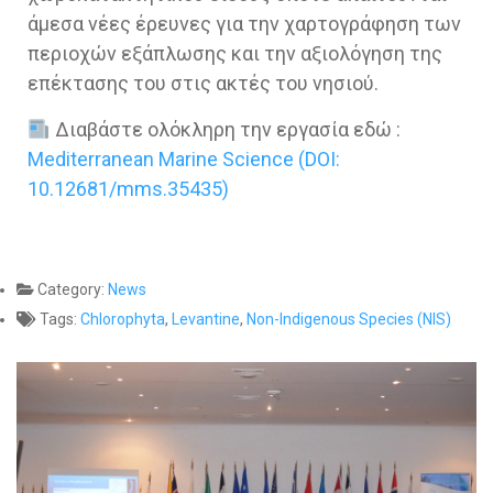
άμεσα νέες έρευνες για την χαρτογράφηση των
περιοχών εξάπλωσης και την αξιολόγηση της
επέκτασης του στις ακτές του νησιού.
Διαβάστε ολόκληρη την εργασία εδώ :
Mediterranean Marine Science (DOI:
10.12681/mms.35435)
Category:
News
Tags:
Chlorophyta
,
Levantine
,
Non-Indigenous Species (NIS)